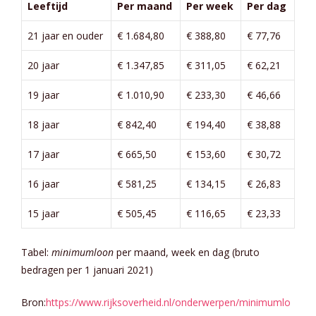
Leeftijd
Per maand
Per week
Per dag
21 jaar en ouder
€ 1.684,80
€ 388,80
€ 77,76
20 jaar
€ 1.347,85
€ 311,05
€ 62,21
19 jaar
€ 1.010,90
€ 233,30
€ 46,66
18 jaar
€ 842,40
€ 194,40
€ 38,88
17 jaar
€ 665,50
€ 153,60
€ 30,72
16 jaar
€ 581,25
€ 134,15
€ 26,83
15 jaar
€ 505,45
€ 116,65
€ 23,33
Tabel:
minimumloon
per maand, week en dag (bruto
bedragen per 1 januari 2021)
Bron:
https://www.rijksoverheid.nl/onderwerpen/minimumlo