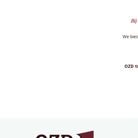
Bij
We bied
OZD t